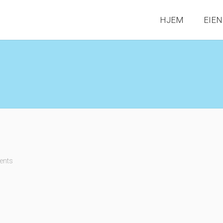
HJEM
EIE
ents