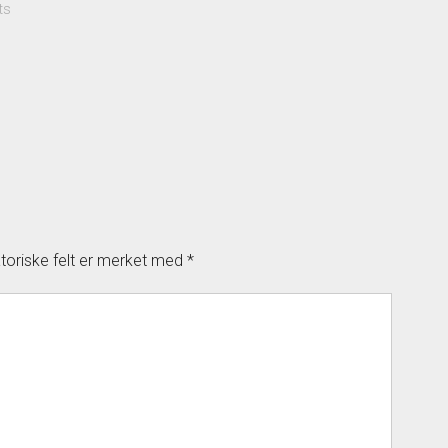
ts
atoriske felt er merket med
*