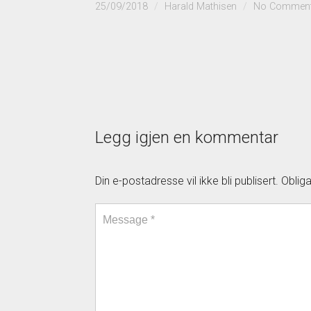
25/09/2018
Harald Mathisen
No Commen
Legg igjen en kommentar
Din e-postadresse vil ikke bli publisert.
Oblig