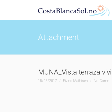
Attachment
MUNA_Vista terraza viv
15/05/2017
Eivind Mathisen
No Comme