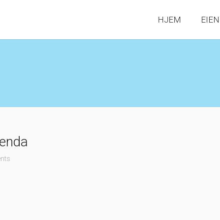
HJEM
EIE
ienda
nts