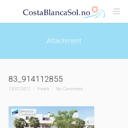
Attachment
83_914112855
13/07/2017
Fredrik
No Comments