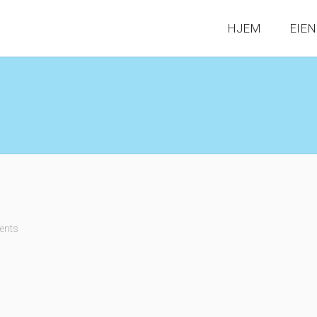
HJEM
EIE
ents