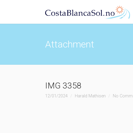
Attachment
IMG 3358
12/01/2024
Harald Mathisen
No Comm