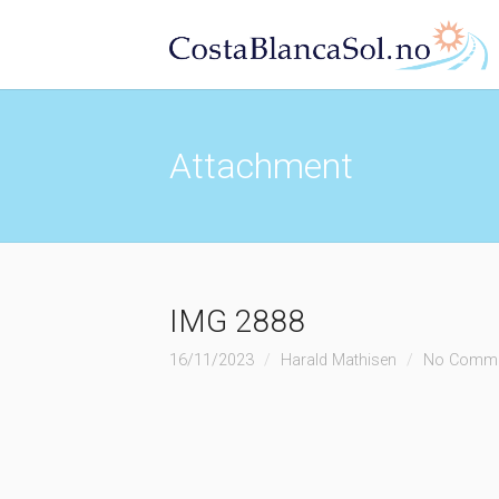
Attachment
IMG 2888
16/11/2023
Harald Mathisen
No Comm