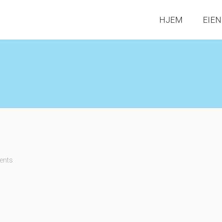
HJEM
EIE
ents