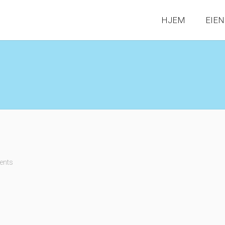
HJEM
EIE
ents