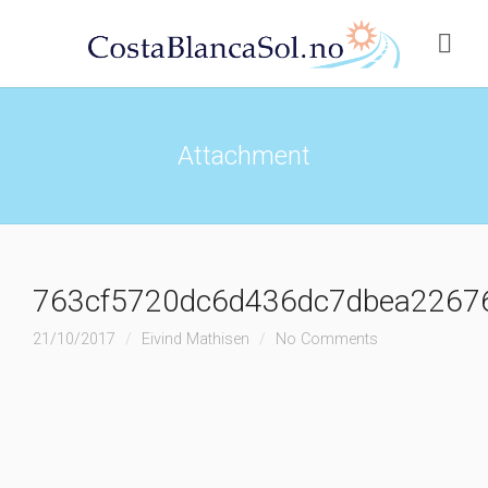
Attachment
763cf5720dc6d436dc7dbea2267
21/10/2017
Eivind Mathisen
No Comments