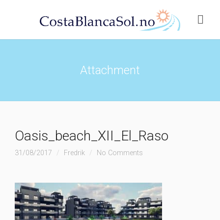
Attachment
Oasis_beach_XII_El_Raso
31/08/2017
Fredrik
No Comments