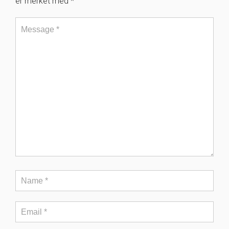
er merket med
*