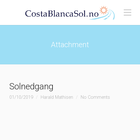
Attachment
Solnedgang
01/10/2019
Harald Mathisen
No Comments