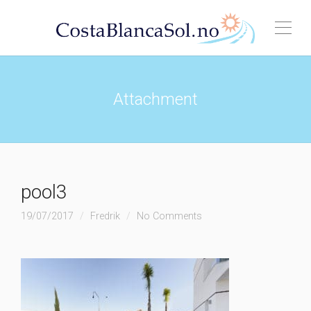
Attachment
pool3
19/07/2017
Fredrik
No Comments