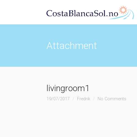
Attachment
livingroom1
19/07/2017
Fredrik
No Comments