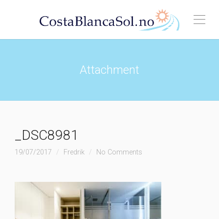
Attachment
_DSC8981
19/07/2017
Fredrik
No Comments