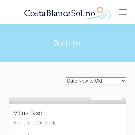
Benijófar
Til salgs
€
225,900
Villas Biséri
Benijófar
Quesada