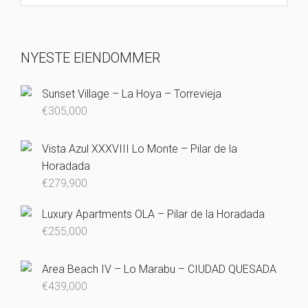
NYESTE EIENDOMMER
Sunset Village – La Hoya – Torrevieja
€
305,000
Vista Azul XXXVIII Lo Monte – Pilar de la
Horadada
€
279,900
Luxury Apartments OLA – Pilar de la Horadada
€
255,000
Area Beach IV – Lo Marabu – CIUDAD QUESADA
€
439,000