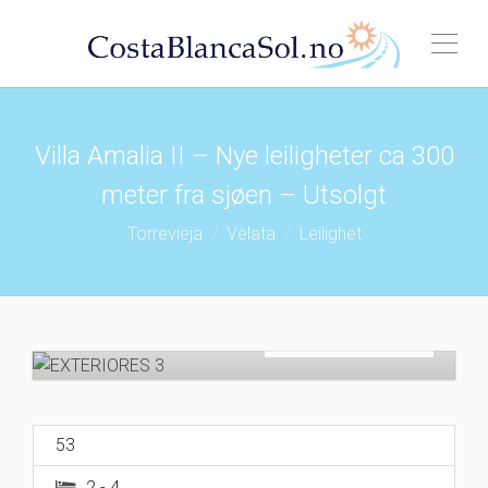
Villa Amalia II – Nye leiligheter ca 300
meter fra sjøen – Utsolgt
Torrevieja
Velata
Leilighet
Solgt
€
195,000
53
2
- 4