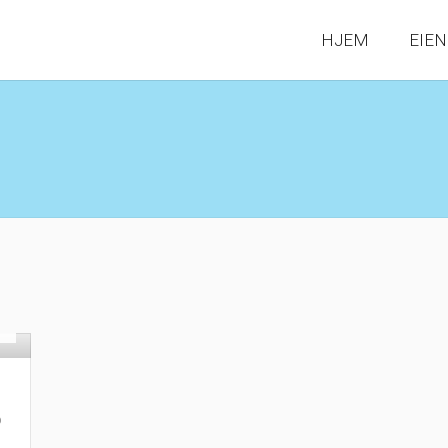
HJEM
EIE
gt
0
o