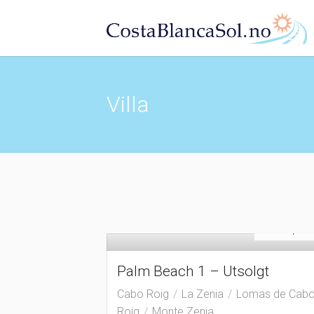
Villa
Sol
€
289,90
Palm Beach 1 – Utsolgt
Cabo Roig
La Zenia
Lomas de Cab
Roig
Monte Zenia